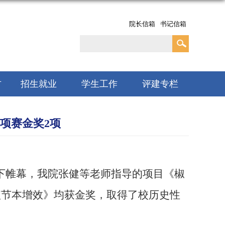
院长信箱
书记信箱
方
招生就业
学生工作
评建专栏
专项赛金奖2项
下帷幕，我
院
张健等老师指导的
项目《椒
植节本增效》
均
获金奖，取得了
校
历史性