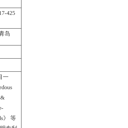
-425
青岛
目一
rdous
 &
e-
ds
》 等