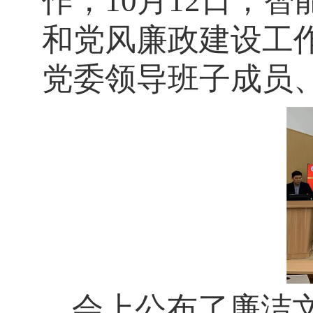
作，
10
月
12
日，
智
和党风廉政建设工
党委领导班子成员
会上公布了
廉洁